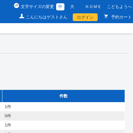
文字サイズの変更
中
大
ＨＯＭＥ
こどもようへ
こんにちはゲストさん
予約カート
ログイン
件数
1件
0件
1件