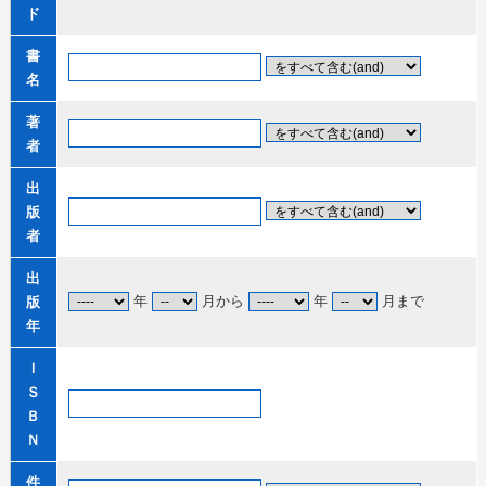
ド
書
名
著
者
出
版
者
出
年
月から
年
月まで
版
年
Ｉ
Ｓ
Ｂ
Ｎ
件