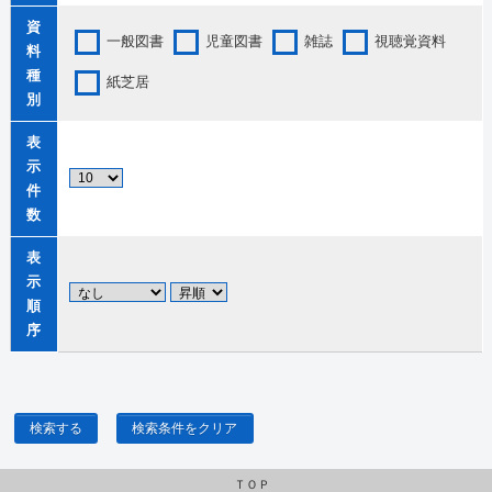
資
一般図書
児童図書
雑誌
視聴覚資料
料
種
紙芝居
別
表
示
件
数
表
示
順
序
検索する
検索条件をクリア
ＴＯＰ