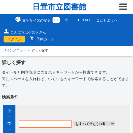
日置市立図書館
中
大
ＨＯＭＥ
こどもようへ
文字サイズの変更
こんにちはゲストさん
ログイン
予約カート
メインメニュー
詳しく探す
詳しく探す
タイトルと内容説明に含まれるキーワードから検索できます。
間にスペースを入れれば、いくつものキーワードで検索することができま
す。
検索条件
キ
ー
ワ
ー