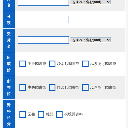
名
分
類
受
賞
名
所
中央図書館
ひよし図書館
ふきあげ図書館
蔵
館
所
中央図書館
ひよし図書館
ふきあげ図書館
在
館
資
料
図書
雑誌
視聴覚資料
区
分